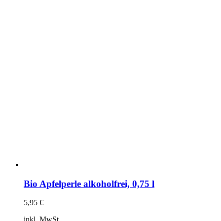
Bio Apfelperle alkoholfrei, 0,75 l
5,95
€
inkl. MwSt.