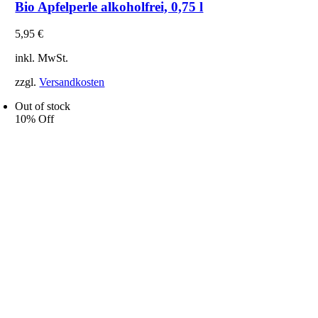
Bio Apfelperle alkoholfrei, 0,75 l
5,95
€
inkl. MwSt.
zzgl.
Versandkosten
Out of stock
10% Off