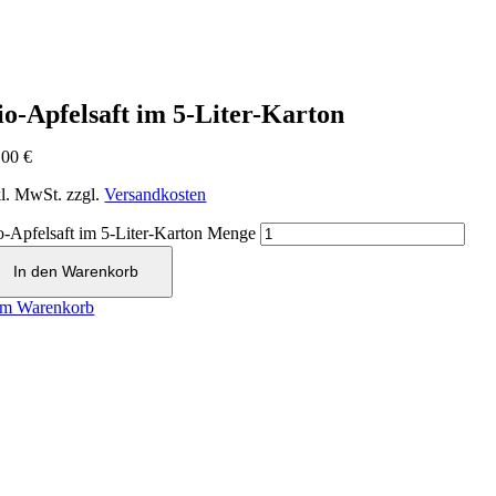
b € 59.- Bestellwert kein
ur in haushaltsüblichen Mengen. Bei Interes
nfo@heldenberger-bioshop.de
io-Apfelsaft im 5-Liter-Karton
,00
€
kl. MwSt.
zzgl.
Versandkosten
o-Apfelsaft im 5-Liter-Karton Menge
In den Warenkorb
m Warenkorb